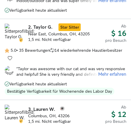
Mehr erfahren
indoor/outdoor cat and was super timely with her
questions and keeping me updated! I booked with her
Verfügbarkeit heute aktualisiert
immediately after her first visit for another weekend. Highly
recommend!
”
Ab
2.
Taylor G.
Star Sitter
$ 16
Near East, Columbus, OH, 43205
1,5 mi. Nicht verfügbar
pro Besuch
5.0
•
35 Bewertungen
14 wiederkehrende Haustierbesitzer
5.0
von
5
“
Taylor was awesome with our cat and was very responsive
Sternen
Mehr erfahren
and helpful! She is very friendly and definitely has some
experience taking care of animals. We would 100%
Verfügbarkeit heute aktualisiert
recommend her and we will be booking with her again in
the future!
”
Bestätigte Verfügbarkeit für Wochenende des Labor Day
Ab
3.
Lauren W.
$ 12
Columbus, OH, 43206
1,5 mi. Nicht verfügbar
pro Besuch