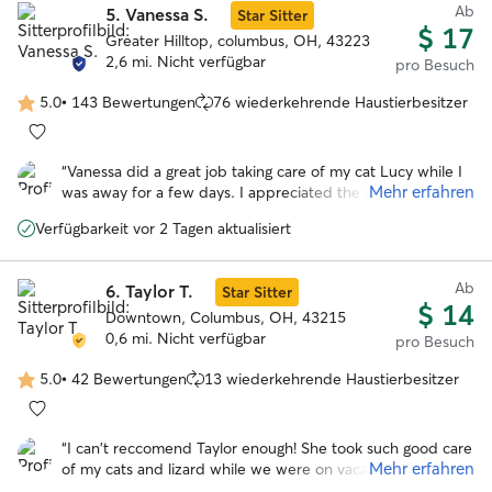
Ab
5.
Vanessa S.
Star Sitter
$ 17
Greater Hilltop, columbus, OH, 43223
2,6 mi. Nicht verfügbar
pro Besuch
5.0
•
143 Bewertungen
76 wiederkehrende Haustierbesitzer
5.0
von
5
“
Vanessa did a great job taking care of my cat Lucy while I
Sternen
Mehr erfahren
was away for a few days. I appreciated the pictures she
sent during her visits. I would recommend her to other pet
Verfügbarkeit vor 2 Tagen aktualisiert
parents.
”
Ab
6.
Taylor T.
Star Sitter
$ 14
Downtown, Columbus, OH, 43215
0,6 mi. Nicht verfügbar
pro Besuch
5.0
•
42 Bewertungen
13 wiederkehrende Haustierbesitzer
5.0
von
5
“
I can't reccomend Taylor enough! She took such good care
Sternen
Mehr erfahren
of my cats and lizard while we were on vacation for a
week. We have a very shy and standoffish cat and it was