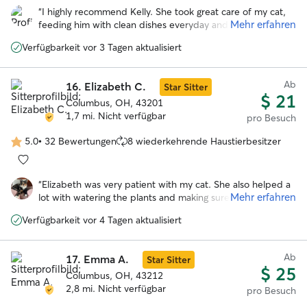
5
“
I highly recommend Kelly. She took great care of my cat,
Sternen
Mehr erfahren
feeding him with clean dishes everyday and scooping his
litter box. Because he is a hider and required no play time,
Verfügbarkeit vor 3 Tagen aktualisiert
she did not mind watering the plants on my small patio.
She reported signs he was okay on every visit. I will
definitely be using her again.
”
Ab
16.
Elizabeth C.
Star Sitter
$ 21
Columbus, OH, 43201
1,7 mi. Nicht verfügbar
pro Besuch
5.0
•
32 Bewertungen
8 wiederkehrende Haustierbesitzer
5.0
von
5
“
Elizabeth was very patient with my cat. She also helped a
Sternen
Mehr erfahren
lot with watering the plants and making sure all was smooth
in my houses. A kind and thoughtful person too.
”
Verfügbarkeit vor 4 Tagen aktualisiert
Ab
17.
Emma A.
Star Sitter
$ 25
Columbus, OH, 43212
2,8 mi. Nicht verfügbar
pro Besuch