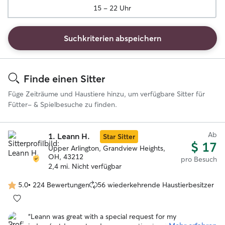
15 - 22 Uhr
Suchkriterien abspeichern
Suchergebnisse
Finde einen Sitter
Füge Zeiträume und Haustiere hinzu, um verfügbare Sitter für
Fütter- & Spielbesuche zu finden.
Ab
1.
Leann H.
Star Sitter
$ 17
Upper Arlington, Grandview Heights,
OH, 43212
pro Besuch
2,4 mi. Nicht verfügbar
5.0
•
224 Bewertungen
56 wiederkehrende Haustierbesitzer
5.0
von
5
“
Leann was great with a special request for my
Sternen