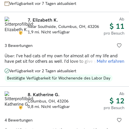
Verfügbarkeit vor 7 Tagen aktualisiert
clear to me that Taylor made them all feel so safe and
comfortable based on how willing the cats were to let her
snap pics of them every day - shes a great photographer
Ab
7.
Elizabeth K.
too! Great communication, punctual, flexible (thank you
$ 11
Near Southside, Columbus, OH, 43206
again for feeding and keeping an eye on our bearded
1,9 mi. Nicht verfügbar
dragon!), and just all around a wonderful sitter who we will
pro Besuch
absolutely be booking with again. I would trust her in my
home and with my pets any day. Thank you Taylor!
”
3 Bewertungen
I’ve had cats of my own for almost all of my life and
Über:
have pet sit for others as well. I’d love to give your cat the
Mehr erfahren
care they need!
Verfügbarkeit vor 2 Tagen aktualisiert
Bestätigte Verfügbarkeit für Wochenende des Labor Day
Ab
8.
Katherine G.
$ 12
Columbus, OH, 43206
0,8 mi. Nicht verfügbar
pro Besuch
4 Bewertungen