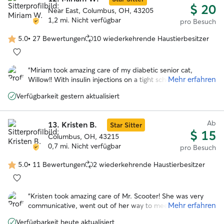
$ 20
Near East, Columbus, OH, 43205
1,2 mi. Nicht verfügbar
pro Besuch
5.0
•
27 Bewertungen
10 wiederkehrende Haustierbesitzer
5.0
von
5
“
Miriam took amazing care of my diabetic senior cat,
Sternen
Mehr erfahren
Willow!! With insulin injections on a tight schedule, her care
is more involved, and Miriam made sure Willow had
Verfügbarkeit gestern aktualisiert
everything she needed. She was so communicative and
sent lots of updates. Will absolutely book her again in the
future!! Thank you so much, Miriam! So grateful!
”
Ab
13.
Kristen B.
Star Sitter
$ 15
Columbus, OH, 43215
0,7 mi. Nicht verfügbar
pro Besuch
5.0
•
11 Bewertungen
2 wiederkehrende Haustierbesitzer
5.0
von
5
“
Kristen took amazing care of Mr. Scooter! She was very
Sternen
Mehr erfahren
communicative, went out of her way to meet him before
the scheduled visit to go over his care, and kept my kitty
Verfügbarkeit heute aktualisiert