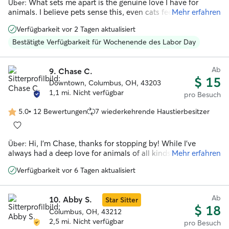
What sets me apart is the genuine love I have for
Über:
animals. I believe pets sense this, even cats feel comfortable
Mehr erfahren
enough to approach me, no matter where I am. I’m patient
Verfügbarkeit vor 2 Tagen aktualisiert
and attentive with young pets who are still learning the
ropes, and equally comfortable providing the gentler,
Bestätigte Verfügbarkeit für Wochenende des Labor Day
slower-paced care that senior pets need.
Ab
9.
Chase C.
$ 15
Downtown, Columbus, OH, 43203
1,1 mi. Nicht verfügbar
pro Besuch
5.0
•
12 Bewertungen
7 wiederkehrende Haustierbesitzer
5.0
von
5
Hi, I'm Chase, thanks for stopping by! While I've
Über:
Sternen
always had a deep love for animals of all kinds, cats hold a
Mehr erfahren
special place in my heart. I got my start pet sitting on this
Verfügbarkeit vor 6 Tagen aktualisiert
platform back in college, and after a few years of moving
around, I'm thrilled to be back! For the past 9 years I've been
working in animal welfare, both as a volunteer and
Ab
10.
Abby S.
Star Sitter
professionally, giving me a wealth of experience with cats of
$ 18
all personalities and needs. From shy, hide-under-the-bed
Columbus, OH, 43212
kitties to bold, in-your-face social butterflies, I love taking
2,5 mi. Nicht verfügbar
pro Besuch