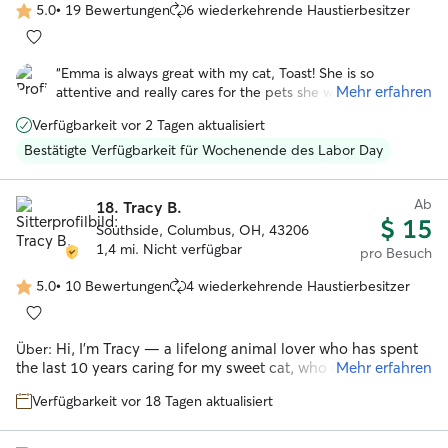
5.0
•
19 Bewertungen
6 wiederkehrende Haustierbesitzer
5.0
von
5
“
Emma is always great with my cat, Toast! She is so
Sternen
Mehr erfahren
attentive and really cares for the pets she watches. I have
booked with her a few times and highly recommend!
”
Verfügbarkeit vor 2 Tagen aktualisiert
Bestätigte Verfügbarkeit für Wochenende des Labor Day
Ab
18.
Tracy B.
$ 15
Southside, Columbus, OH, 43206
1,4 mi. Nicht verfügbar
pro Besuch
5.0
•
10 Bewertungen
4 wiederkehrende Haustierbesitzer
5.0
von
5
Hi, I’m Tracy — a lifelong animal lover who has spent
Über:
Sternen
the last 10 years caring for my sweet cat, who originally
Mehr erfahren
showed up as a stray on our street and instantly became
Verfügbarkeit vor 18 Tagen aktualisiert
family. My experience with cats comes from real, everyday
caregiving: building trust with a former stray, learning his
routines, understanding his body language, and giving him