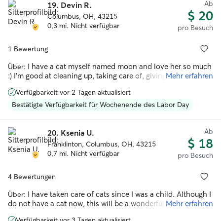
Ab
19.
Devin R.
the calm, comfortable home he deserves. I know how
$ 20
sensitive cats can be, especially when their humans are
Columbus, OH, 43215
away. That’s why my cat care style is gentle, patient, and
0,3 mi. Nicht verfügbar
pro Besuch
respectful of each kitty’s unique personality. Whether your
cat is social and playful, shy and cautious, or somewhere in
1 Bewertung
between, I take my time to make them feel safe. I can handle
the essentials — feeding, fresh water, litter cleaning,
I have a cat myself named moon and love her so much
Über:
medication if needed, and playtime — along with the little
:) I’m good at cleaning up, taking care of, giving medication,
Mehr erfahren
things that keep a cat happy, like quiet companionship,
litter box maintenance.
brushing, or just sitting nearby so they don’t feel alone. You
Verfügbarkeit vor 2 Tagen aktualisiert
can count on clear communication, reliability, and lots of
Bestätigte Verfügbarkeit für Wochenende des Labor Day
love for your feline family member. Your cat’s comfort and
safety will always come first. 🐾💛
Ab
20.
Ksenia U.
$ 18
Franklinton, Columbus, OH, 43215
0,7 mi. Nicht verfügbar
pro Besuch
4 Bewertungen
I have taken care of cats since I was a child. Although I
Über:
do not have a cat now, this will be a wonderful opportunity
Mehr erfahren
for me to connect with my favorite creatures in the world.
Verfügbarkeit vor 3 Tagen aktualisiert