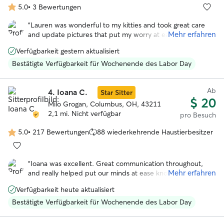
5.0
•
3 Bewertungen
5.0
von
“
Lauren was wonderful to my kitties and took great care
5
Mehr erfahren
and update pictures that put my worry at ease while I was
Sternen
away. Highly recommend her!!! She even left a little card
Verfügbarkeit gestern aktualisiert
and some chocolates which was the sweetest surprise to
see upon returning. She is highly responsive and
Bestätigte Verfügbarkeit für Wochenende des Labor Day
responsible.
”
Ab
4.
Ioana C.
Star Sitter
$ 20
Milo Grogan, Columbus, OH, 43211
2,1 mi. Nicht verfügbar
pro Besuch
5.0
•
217 Bewertungen
88 wiederkehrende Haustierbesitzer
5.0
von
5
“
Ioana was excellent. Great communication throughout,
Sternen
Mehr erfahren
and really helped put our minds at ease knowing someone
was there to look out for our cats. Would recommend!
”
Verfügbarkeit heute aktualisiert
Bestätigte Verfügbarkeit für Wochenende des Labor Day