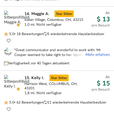
very happy!! She sent daily updates with pictures and I am
very appreciative of her help. Will definitely rebook Kristen
if I go out of town again!
”
Ab
14.
Maggie A.
Star Sitter
$ 13
Italian Village, Columbus, OH, 43215
1,0 mi. Nicht verfügbar
pro Besuch
5.0
•
18 Bewertungen
5 wiederkehrende Haustierbesitzer
5.0
von
5
“
Great communicator and wonderful to work with. Mr
Sternen
Mehr erfahren
Cooper seemed to take right to her. Upon coming home he
seemed much less anxious than typical when I need to
Verfügbarkeit vor 40 Tagen aktualisiert
travel
”
Ab
15.
Kelly I.
Star Sitter
$ 15
Harrison West, COLUMBUS, OH,
43201
pro Besuch
1,8 mi. Nicht verfügbar
5.0
•
62 Bewertungen
11 wiederkehrende Haustierbesitzer
5.0
von