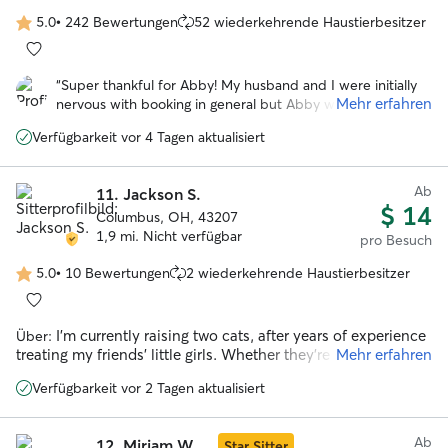
the time to earn their trust and meet them on their terms.
Whether your cat has medical needs, behavioral quirks, or
5.0
•
242 Bewertungen
52 wiederkehrende Haustierbesitzer
5.0
just needs some quality company, I've got it covered. My
von
goal? To become their other favorite human! 😸 I do work full
5
time at an animal rescue, but I have consistent days off and
“
Super thankful for Abby! My husband and I were initially
Sternen
will always get back to you promptly. Can't wait to meet your
Mehr erfahren
nervous with booking in general but Abby walked us
feline family member! 🐾
through everything and had great communication. The cats
Verfügbarkeit vor 4 Tagen aktualisiert
loved her the first time they met her and everything went
great while we were out of town. She absolutely put our
minds to ease and took amazing care with great updates!
”
Ab
11.
Jackson S.
$ 14
Columbus, OH, 43207
1,9 mi. Nicht verfügbar
pro Besuch
5.0
•
10 Bewertungen
2 wiederkehrende Haustierbesitzer
5.0
von
5
I’m currently raising two cats, after years of experience
Über:
Sternen
treating my friends’ little girls. Whether they’re shy or
Mehr erfahren
affectionate, I always make sure they can be well-looked
Verfügbarkeit vor 2 Tagen aktualisiert
after.
Ab
12.
Miriam W.
Star Sitter