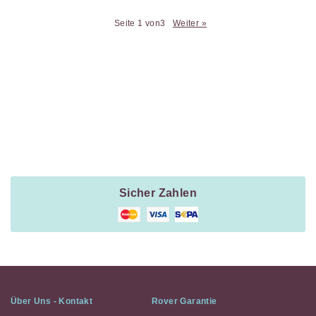
Seite 1 von3
Weiter »
Payment
Method
Information
Sicher Zahlen
Über Uns - Kontakt
Rover Garantie