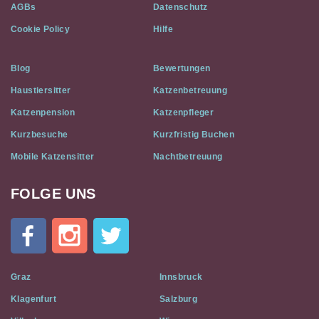
AGBs
Datenschutz
Cookie Policy
Hilfe
Blog
Bewertungen
Haustiersitter
Katzenbetreuung
Katzenpension
Katzenpfleger
Kurzbesuche
Kurzfristig Buchen
Mobile Katzensitter
Nachtbetreuung
FOLGE UNS
Cat
In
A
Flat
on
Social
Graz
Innsbruck
Media
Klagenfurt
Salzburg