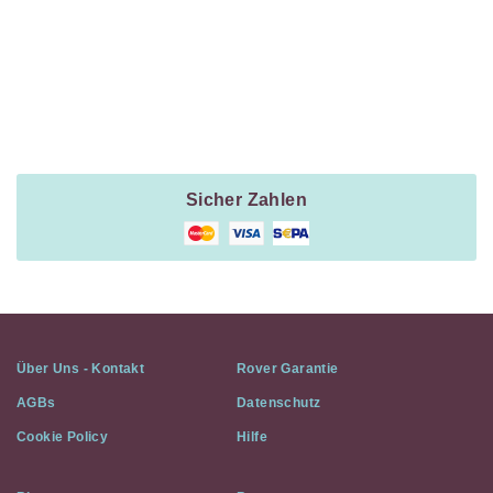
Payment
Method
Information
Sicher Zahlen
Über Uns - Kontakt
Rover Garantie
AGBs
Datenschutz
Cookie Policy
Hilfe