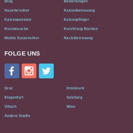
Blog
Bewertungen
Haustiersitter
Katzenbetreuung
Katzenpension
Katzenpfleger
Kurzbesuche
Kurzfristig Buchen
Mobile Katzensitter
Nachtbetreuung
FOLGE UNS
Cat
In
A
Flat
on
Social
Graz
Innsbruck
Media
Klagenfurt
Salzburg
Villach
Wien
Andere Städte