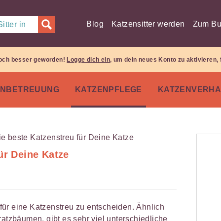
Blog
Katzensitter werden
Zum Bu
itter in
 noch besser geworden!
Logge dich ein
, um dein neues Konto zu aktivieren, 
ENBETREUUNG
KATZENPFLEGE
KATZENVERHA
ür Deine Katze
h für eine Katzenstreu zu entscheiden. Ähnlich
ratzbäumen, gibt es sehr viel unterschiedliche