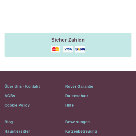
Payment
Method
Information
Sicher Zahlen
Über Uns - Kontakt
Rover Garantie
AGBs
Datenschutz
Cookie Policy
Hilfe
Blog
Bewertungen
Haustiersitter
Katzenbetreuung