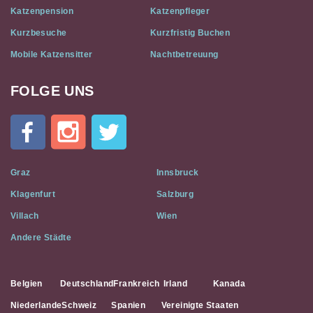
Katzenpension
Katzenpfleger
Kurzbesuche
Kurzfristig Buchen
Mobile Katzensitter
Nachtbetreuung
FOLGE UNS
Cat
In
A
Flat
on
Social
Graz
Innsbruck
Media
Klagenfurt
Salzburg
Villach
Wien
Andere Städte
Belgien
Deutschland
Frankreich
Irland
Kanada
Niederlande
Schweiz
Spanien
Vereinigte Staaten