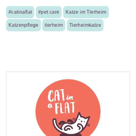
#catinaflat
#pet care
Katze im Tierheim
Katzenpflege
tierheim
Tierheimkatze