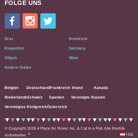
FOLGE UNS
Cat
In
A
Flat
on
Social
Graz
Innsbruck
Media
Klagenfurt
Salzburg
Villach
Wien
Andere Städte
Belgien
Deutschland
Frankreich
Irland
Kanada
Niederlande
Schweiz
Spanien
Vereinigte Staaten
Vereinigtes Königreich
Österreich
© Copyright 2026 A Place for Rover, Inc. & Cat in a Flat. Alle Rechte
|
®
DE
vorbehalten.