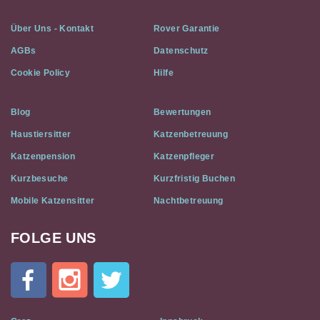
Über Uns - Kontakt
Rover Garantie
AGBs
Datenschutz
Cookie Policy
Hilfe
Blog
Bewertungen
Haustiersitter
Katzenbetreuung
Katzenpension
Katzenpfleger
Kurzbesuche
Kurzfristig Buchen
Mobile Katzensitter
Nachtbetreuung
FOLGE UNS
Cat
In
A
Flat
on