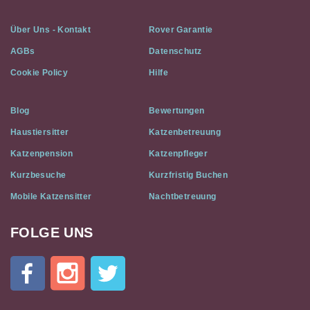
Über Uns - Kontakt
Rover Garantie
AGBs
Datenschutz
Cookie Policy
Hilfe
Blog
Bewertungen
Haustiersitter
Katzenbetreuung
Katzenpension
Katzenpfleger
Kurzbesuche
Kurzfristig Buchen
Mobile Katzensitter
Nachtbetreuung
FOLGE UNS
Cat
In
A
Flat
on