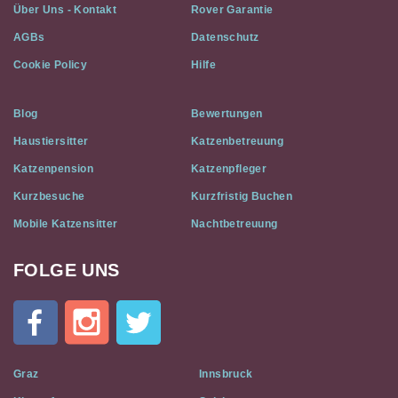
Über Uns - Kontakt
Rover Garantie
AGBs
Datenschutz
Cookie Policy
Hilfe
Blog
Bewertungen
Haustiersitter
Katzenbetreuung
Katzenpension
Katzenpfleger
Kurzbesuche
Kurzfristig Buchen
Mobile Katzensitter
Nachtbetreuung
FOLGE UNS
Cat
In
A
Flat
on
Social
Graz
Innsbruck
Media