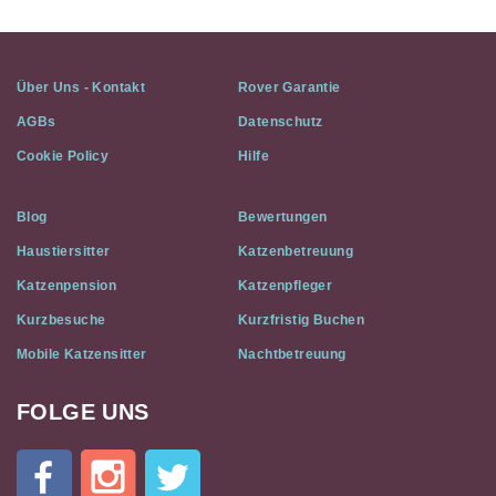
Über Uns - Kontakt
Rover Garantie
AGBs
Datenschutz
Cookie Policy
Hilfe
Blog
Bewertungen
Haustiersitter
Katzenbetreuung
Katzenpension
Katzenpfleger
Kurzbesuche
Kurzfristig Buchen
Mobile Katzensitter
Nachtbetreuung
FOLGE UNS
Cat
In
A
Flat