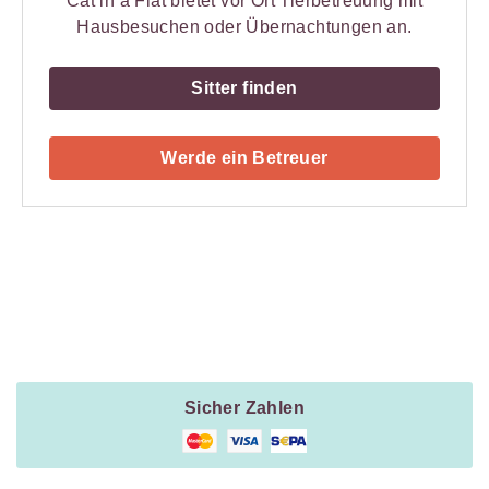
Cat in a Flat bietet vor Ort Tierbetreuung mit
Hausbesuchen oder Übernachtungen an.
Sitter finden
Werde ein Betreuer
Payment
Method
Information
Sicher Zahlen