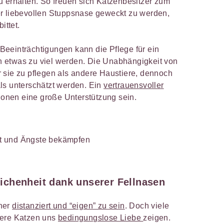
u erhalten. So freuen sich Katzenbesitzer zum
er liebevollen Stuppsnase geweckt zu werden,
ittet.
eeinträchtigungen kann die Pflege für ein
 etwas zu viel werden. Die Unabhängigkeit von
 sie zu pflegen als andere Haustiere, dennoch
ls unterschätzt werden. Ein
vertrauensvoller
ionen eine große Unterstützung sein.
t und Ängste bekämpfen
chenheit dank unserer Fellnasen
her
distanziert und “eigen” zu sein
. Doch viele
sere Katzen uns
bedingungslose Liebe
zeigen.