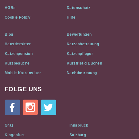
AGBs
Datenschutz
Cookie Policy
Hilfe
Blog
Bewertungen
Haustiersitter
Katzenbetreuung
Katzenpension
Katzenpfleger
Kurzbesuche
Kurzfristig Buchen
Mobile Katzensitter
Nachtbetreuung
FOLGE UNS
Cat
In
A
Flat
on
Social
Graz
Innsbruck
Media
Klagenfurt
Salzburg