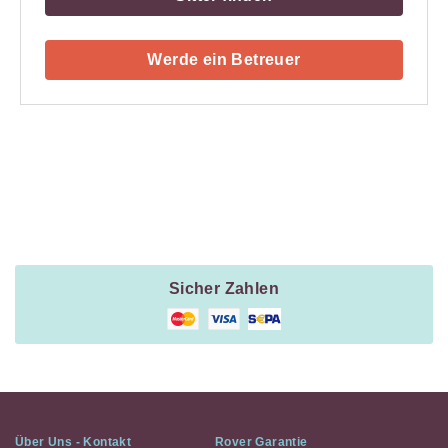
Werde ein Betreuer
Payment
Method
Information
Sicher Zahlen
Über Uns - Kontakt
Rover Garantie