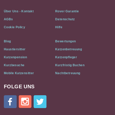
Über Uns - Kontakt
Rover Garantie
AGBs
Datenschutz
Cookie Policy
Hilfe
Blog
Bewertungen
Haustiersitter
Katzenbetreuung
Katzenpension
Katzenpfleger
Kurzbesuche
Kurzfristig Buchen
Mobile Katzensitter
Nachtbetreuung
FOLGE UNS
Cat
In
A
Flat
on