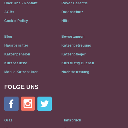
Über Uns - Kontakt
Rover Garantie
AGBs
Datenschutz
Cookie Policy
Hilfe
Blog
Bewertungen
Haustiersitter
Katzenbetreuung
Katzenpension
Katzenpfleger
Kurzbesuche
Kurzfristig Buchen
Mobile Katzensitter
Nachtbetreuung
FOLGE UNS
Cat
In
A
Flat
on
Social
Graz
Innsbruck
Media