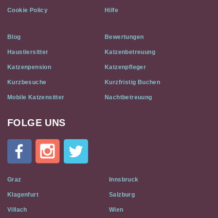
Cookie Policy
Hilfe
Blog
Bewertungen
Haustiersitter
Katzenbetreuung
Katzenpension
Katzenpfleger
Kurzbesuche
Kurzfristig Buchen
Mobile Katzensitter
Nachtbetreuung
FOLGE UNS
Cat
In
A
Flat
on
Social
Graz
Innsbruck
Media
Klagenfurt
Salzburg
Villach
Wien