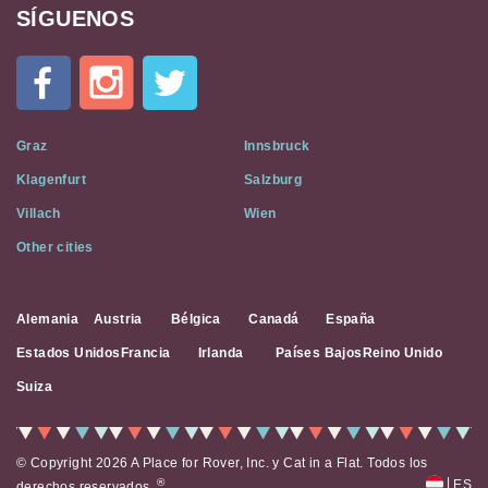
SÍGUENOS
Cat
In
A
Flat
on
Social
Graz
Innsbruck
Media
Klagenfurt
Salzburg
Villach
Wien
Other cities
Alemania
Austria
Bélgica
Canadá
España
Estados Unidos
Francia
Irlanda
Países Bajos
Reino Unido
Suiza
© Copyright 2026 A Place for Rover, Inc. y Cat in a Flat. Todos los
|
®
ES
derechos reservados.