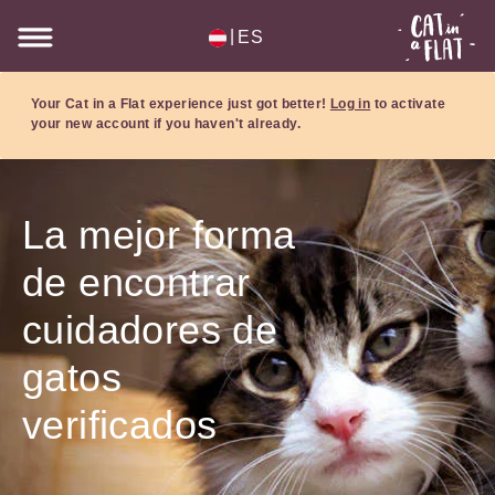
|
ES
Your Cat in a Flat experience just got better!
Log in
to activate
your new account if you haven't already.
La mejor forma
de encontrar
cuidadores de
gatos
verificados