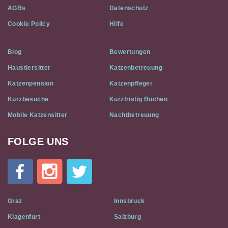
AGBs
Datenschutz
Cookie Policy
Hilfe
Blog
Bewertungen
Haustiersitter
Katzenbetreuung
Katzenpension
Katzenpfleger
Kurzbesuche
Kurzfristig Buchen
Mobile Katzensitter
Nachtbetreuung
FOLGE UNS
Cat
In
A
Flat
on
Social
Graz
Innsbruck
Media
Klagenfurt
Salzburg