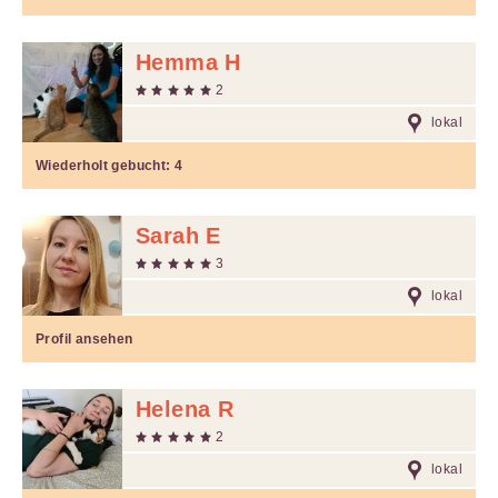
Hemma H
2
lokal
Wiederholt gebucht:
4
Sarah E
3
lokal
Profil ansehen
Helena R
2
lokal