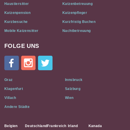
Haustiersitter
Katzenbetreuung
Katzenpension
Katzenpfleger
Kurzbesuche
Kurzfristig Buchen
Mobile Katzensitter
Nachtbetreuung
FOLGE UNS
Cat
In
A
Flat
on
Social
Graz
Innsbruck
Media
Klagenfurt
Salzburg
Villach
Wien
Andere Städte
Belgien
Deutschland
Frankreich
Irland
Kanada