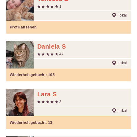
1
lokal
Profil ansehen
Daniela S
47
lokal
Wiederholt gebucht:
105
Lara S
8
lokal
Wiederholt gebucht:
13