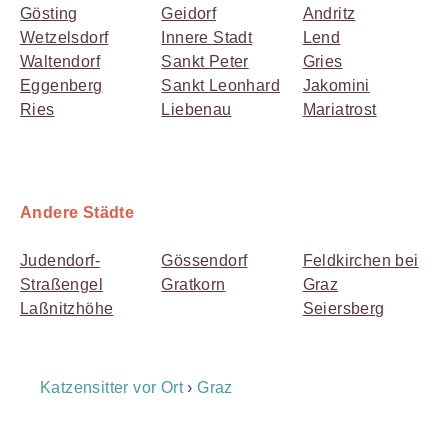
Gösting
Geidorf
Andritz
Wetzelsdorf
Innere Stadt
Lend
Waltendorf
Sankt Peter
Gries
Eggenberg
Sankt Leonhard
Jakomini
Ries
Liebenau
Mariatrost
Andere Städte
Judendorf-
Gössendorf
Feldkirchen bei
Straßengel
Gratkorn
Graz
Laßnitzhöhe
Seiersberg
Breadcrumb
Katzensitter vor Ort
›
Graz
Navigation