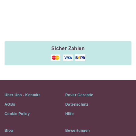
Payment
Method
Information
Sicher Zahlen
Über Uns - Kontakt
Rover Garantie
AGBs
Datenschutz
Cookie Policy
Hilfe
Blog
Bewertungen