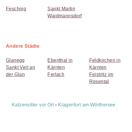
Feschnig
Sankt Martin
Waidmannsdorf
Andere Städte
Glanegg
Ebenthal in
Feldkirchen in
Sankt Veit an
Kärnten
Kärnten
der Glan
Ferlach
Feistritz im
Rosental
Breadcrumb
Katzensitter vor Ort
›
Klagenfurt am Wörthersee
Navigation