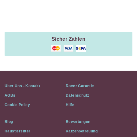
Payment
Method
Information
Sicher Zahlen
Über Uns - Kontakt
Rover Garantie
AGBs
Datenschutz
Cookie Policy
Hilfe
Blog
Bewertungen
Haustiersitter
Katzenbetreuung