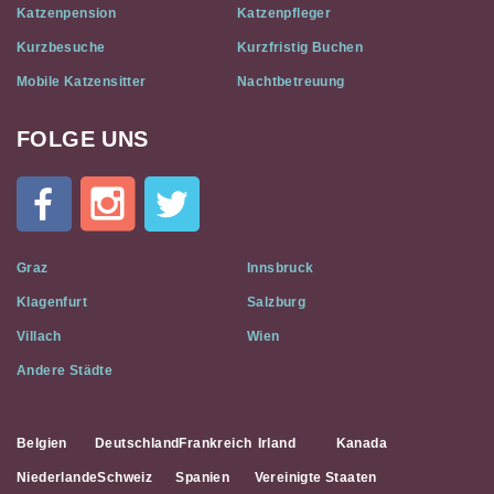
Katzenpension
Katzenpfleger
Kurzbesuche
Kurzfristig Buchen
Mobile Katzensitter
Nachtbetreuung
FOLGE UNS
Cat
In
A
Flat
on
Social
Graz
Innsbruck
Media
Klagenfurt
Salzburg
Villach
Wien
Andere Städte
Belgien
Deutschland
Frankreich
Irland
Kanada
Niederlande
Schweiz
Spanien
Vereinigte Staaten