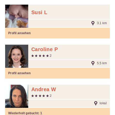
Susi L
3.1 km
Profil ansehen
Caroline P
2
5.5 km
Profil ansehen
Andrea W
2
lokal
Wiederholt gebucht:
1