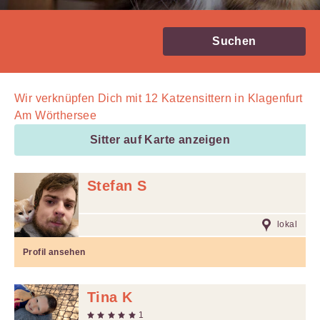
Suchen
Wir verknüpfen Dich mit
12
Katzensittern in Klagenfurt
Am Wörthersee
Sitter auf Karte anzeigen
Stefan S
lokal
Profil ansehen
Tina K
1