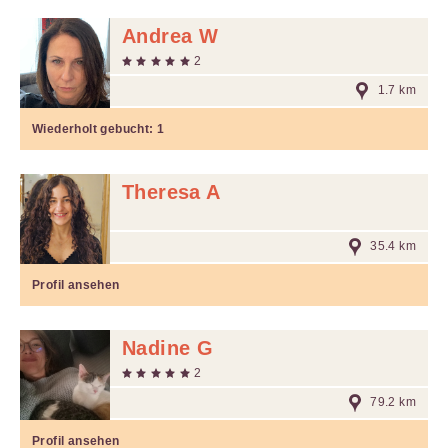
Andrea W
2
1.7 km
Wiederholt gebucht:
1
Theresa A
35.4 km
Profil ansehen
Nadine G
2
79.2 km
Profil ansehen