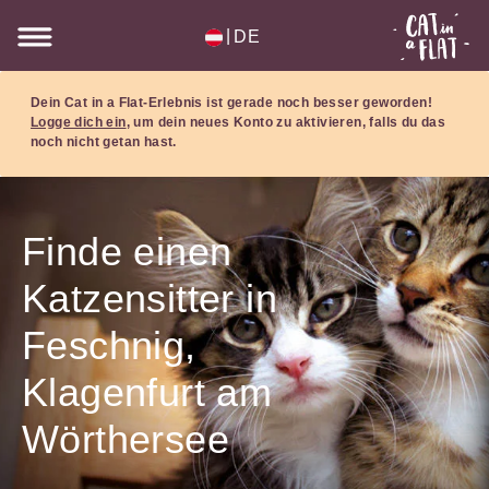
|
DE
Dein Cat in a Flat-Erlebnis ist gerade noch besser geworden!
Logge dich ein
, um dein neues Konto zu aktivieren, falls du das
noch nicht getan hast.
Finde einen
Katzensitter in
Feschnig,
Klagenfurt am
Wörthersee