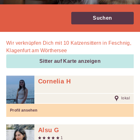
Suchen
Wir verknüpfen Dich mit
10
Katzensittern in Feschnig,
Klagenfurt am Wörthersee
Sitter auf Karte anzeigen
Cornelia H
lokal
Profil ansehen
Alsu G
1