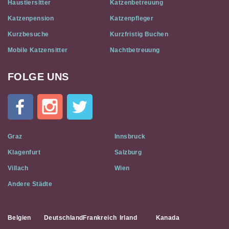
Haustiersitter
Katzenbetreuung
Katzenpension
Katzenpfleger
Kurzbesuche
Kurzfristig Buchen
Mobile Katzensitter
Nachtbetreuung
FOLGE UNS
Cat
In
A
Flat
on
Social
Graz
Innsbruck
Media
Klagenfurt
Salzburg
Villach
Wien
Andere Städte
Belgien
Deutschland
Frankreich
Irland
Kanada