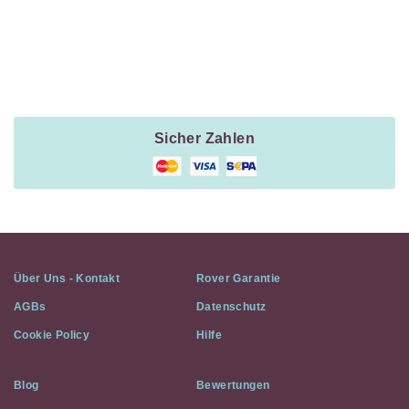
Payment
Method
Information
Sicher Zahlen
Über Uns - Kontakt
Rover Garantie
AGBs
Datenschutz
Cookie Policy
Hilfe
Blog
Bewertungen