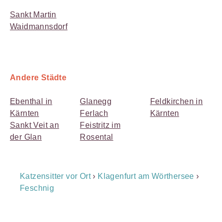
Sankt Martin
Waidmannsdorf
Andere Städte
Ebenthal in
Glanegg
Feldkirchen in
Kärnten
Ferlach
Kärnten
Sankt Veit an
Feistritz im
der Glan
Rosental
Breadcrumb
Katzensitter vor Ort
›
Klagenfurt am Wörthersee
›
Navigation
Feschnig