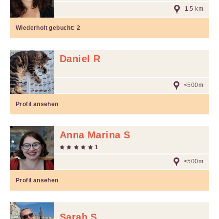
1.5 km
Wiederholt gebucht:
2
Daniel R
<500m
Profil ansehen
Anna Marina S
1
<500m
Profil ansehen
Sarah S