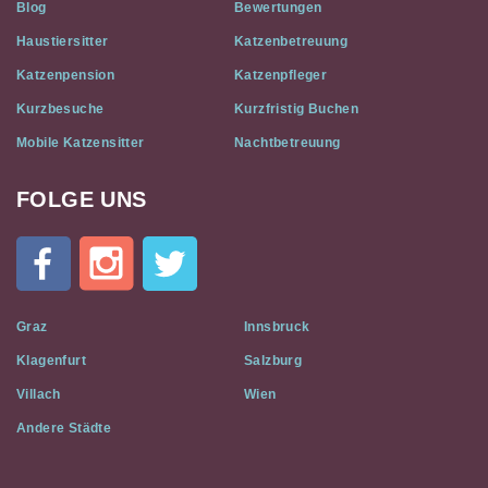
Blog
Bewertungen
Haustiersitter
Katzenbetreuung
Katzenpension
Katzenpfleger
Kurzbesuche
Kurzfristig Buchen
Mobile Katzensitter
Nachtbetreuung
FOLGE UNS
Cat
In
A
Flat
on
Social
Graz
Innsbruck
Media
Klagenfurt
Salzburg
Villach
Wien
Andere Städte