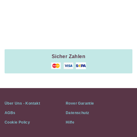
Payment
Method
Information
Sicher Zahlen
Über Uns - Kontakt
Rover Garantie
AGBs
Datenschutz
Cookie Policy
Hilfe