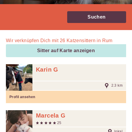
Suchen
Wir verknüpfen Dich mit
26
Katzensittern in Rum
Sitter auf Karte anzeigen
Karin G
2.3 km
Profil ansehen
Marcela G
25
lokal