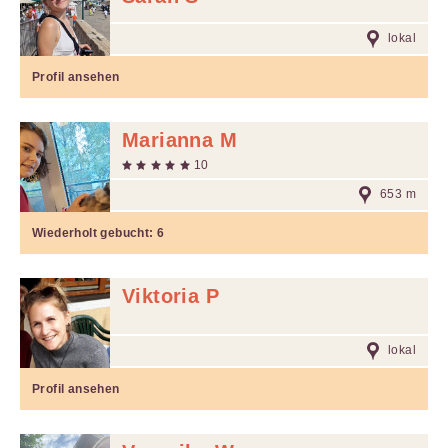
lokal
Profil ansehen
Marianna M
10
653 m
Wiederholt gebucht:
6
Viktoria P
lokal
Profil ansehen