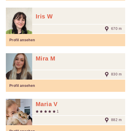
Iris W
670 m
Profil ansehen
Mira M
830 m
Profil ansehen
Maria V
1
882 m