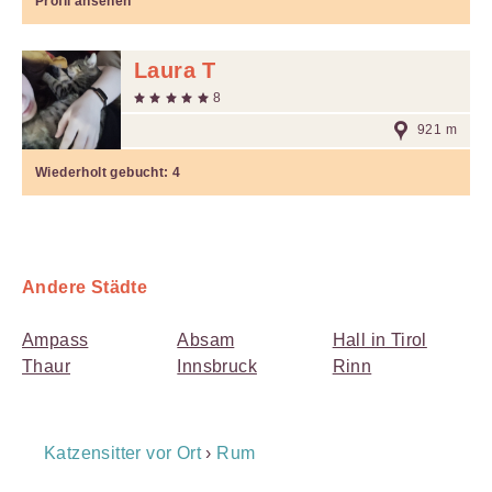
Profil ansehen
Laura T
8
921 m
Wiederholt gebucht:
4
Andere Städte
Ampass
Absam
Hall in Tirol
Thaur
Innsbruck
Rinn
Breadcrumb
Katzensitter vor Ort
›
Rum
Navigation