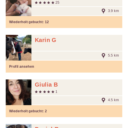
25
3.9 km
Wiederholt gebucht:
12
Karin G
5.5 km
Profil ansehen
Giulia B
1
4.5 km
Wiederholt gebucht:
2