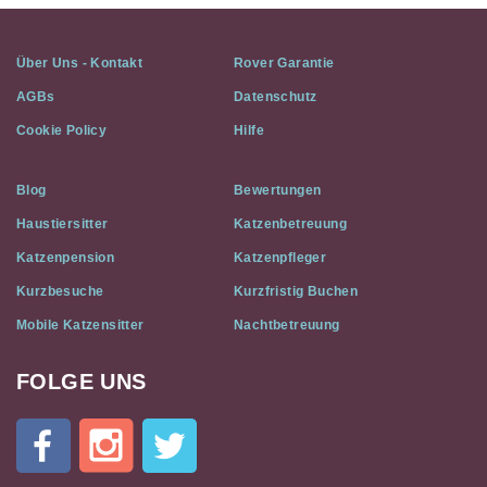
Über Uns - Kontakt
Rover Garantie
AGBs
Datenschutz
Cookie Policy
Hilfe
Blog
Bewertungen
Haustiersitter
Katzenbetreuung
Katzenpension
Katzenpfleger
Kurzbesuche
Kurzfristig Buchen
Mobile Katzensitter
Nachtbetreuung
FOLGE UNS
Cat
In
A
Flat
on