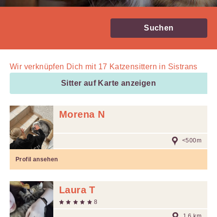
Suchen
Wir verknüpfen Dich mit
17
Katzensittern in Sistrans
Sitter auf Karte anzeigen
Morena N
<500m
Profil ansehen
Laura T
8
1.6 km