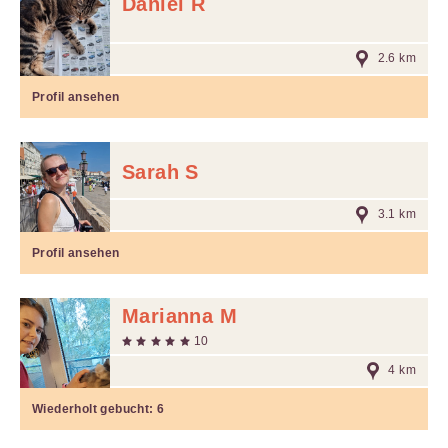
Daniel R
2.6 km
Profil ansehen
Sarah S
3.1 km
Profil ansehen
Marianna M
10
4 km
Wiederholt gebucht:
6