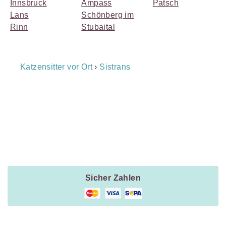
Innsbruck
Ampass
Patsch
Lans
Schönberg im
Rinn
Stubaital
Breadcrumb
Katzensitter vor Ort
›
Sistrans
Navigation
Payment
Method
Information
Sicher Zahlen